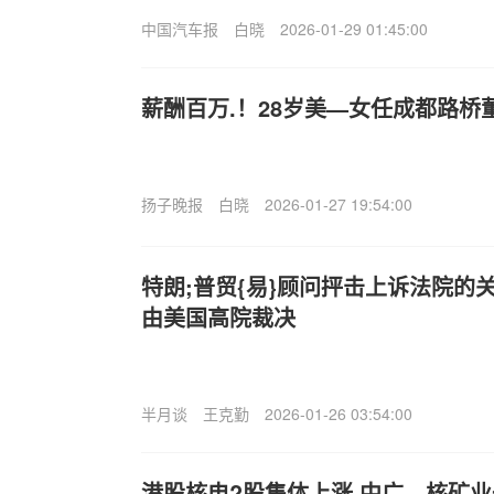
中国汽车报
白晓
2026-01-29 01:45:00
薪酬百万.！28岁美—女任成都路桥
扬子晚报
白晓
2026-01-27 19:54:00
特朗;普贸{易}顾问抨击上诉法院的
由美国高院裁决
半月谈
王克勤
2026-01-26 03:54:00
港股核电?股集体上涨 中广—核矿业