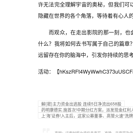
许无法完全理解宇宙的奥秘，但我们可
隐藏在世界的各个角落，等待着有心人
而观众，在走出影院的那一刻，也会
什么？我将如何去书写属于自己的篇章
远留存在你的脑海中，引发你持续的思
活动：【
hKszRFt4WyWwhC373uUSCF
解{密}主力资金出逃股 连续5日净流出658股
药明康德实.施首次!中期分红方案，派发现金红利人民币10.3
上‘海’证券!入主后，这家公募董事、高管火速“洗牌
声明：证券时报力求信息真实、准确，文章提及内