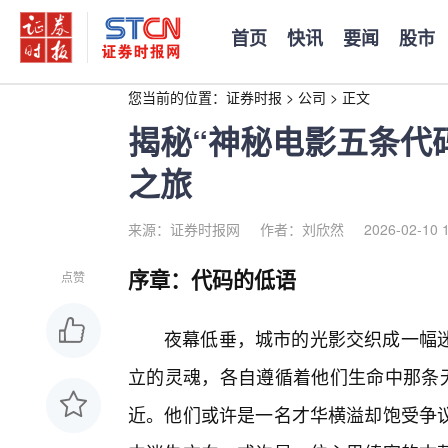
首页
快讯
要闻
股市
您当前的位置：
证券时报
>
公司
>
正文
揭秘“神秘电影五条代
之旅
来源：证券时报网
作者：刘欣然
2026-02-10 
序章：代码的低语
点赞
夜幕低垂，城市的光影交织成一幅
立的灵魂，各自遵循着他们生命中那条无
近。他们或许是一名才华横溢却饱受争