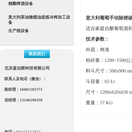
精酿啤酒设备
意大利茶油橄榄油提炼冷榨加工设
意大利葡萄手动除梗
备
适合家庭自酿葡萄酒
生产线设备
技术参数：
外观：烤漆
粉碎量：
12
00~1500
公
北京蓝伯斯科技有限公司
料斗尺寸：500x900 m
联系人及电话（微信）：
斗容量：65 Lt
陈经理：16601185573
尺寸：
120
0x620
x630 
吴经理：13146196350
重量：57 KG
电话：
010-
6343 5817