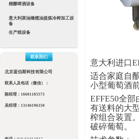
精酿啤酒设备
意大利茶油橄榄油提炼冷榨加工设
备
生产线设备
意大利进口
E
北京蓝伯斯科技有限公司
适合家庭自
联系人及电话（微信）：
小型葡萄酒
陈经理：16601185573
EFFE50
全部
吴经理：13146196350
有送料的大
榨组合装置
破碎葡萄。
电话：
010-
6343 5817