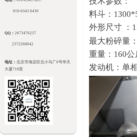
技术参数：
010-
6343 6430
料斗：
1300*
外形尺寸
：
1
QQ：
2673476237
最大粉碎量
2372268042
重量：
160
公
地址：
北京市海淀区北小马厂6号华天
发动机：单
大厦718室