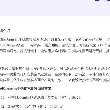
细介绍
德国
Sartorius
不锈钢过滤系统是针
对液体样品微生物检测的专门系统，具
316L
标准不锈钢，不易损坏，经久耐用。清洗方便，可高压灭菌（
121
℃
用酒精浸泡。检测过程中，建议用火焰对漏斗和滤膜支撑网进行灭菌，其
三联式
过滤器每个漏斗均配备独立开关，可以过滤单个样品或同时过滤多
漏斗中央通气孔可安装空气过滤器，避免抽滤的二次污染。漏斗内部带有
被截留的微生物在滤膜表面分布均匀一致。一体化设计独特的不锈钢滤膜
国
Sartorius
不锈钢三联过滤器整套
：
（
1
）不锈钢500ml三联过滤漏斗及支架（货号：
16828
）
（2
）泵保护器：
12
个
/
包
（货号：17804-E）