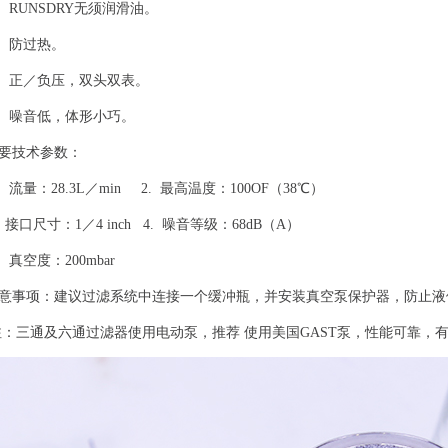
．
RUNS
DRY
无须润滑油。
．
防过热。
．
正／负压，双头双表。
．
噪音低，体形小巧。
要技术参数：
．
流量：
28.3L
／
min
2.
最高温度：
100OF
（
38
℃）
．接口尺寸：
1
／
4 inch
4.
噪音等级：
68dB
（
A
）
．
真空度：
200mbar
意事项：建议过滤系统中连接一个缓冲瓶，并安装真空泵保护器，防止液
注：三通及六通过滤器使用电动泵，推荐
使用美国
GAS
T泵，性能可靠，