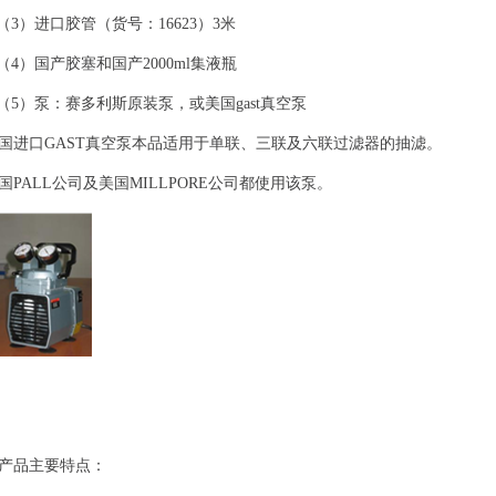
（3
）进口胶管
（货号：16623）3米
（
4
）国产胶塞和国产2000ml集液瓶
（
5
）泵：赛多利斯原装泵，或
美国gast真空泵
国进口
GAST
真空泵本品适用于单联、三联及六联过滤器的抽滤。
国
PALL
公司及美国
MILLPORE
公司都使用该泵。
产品主要特点：