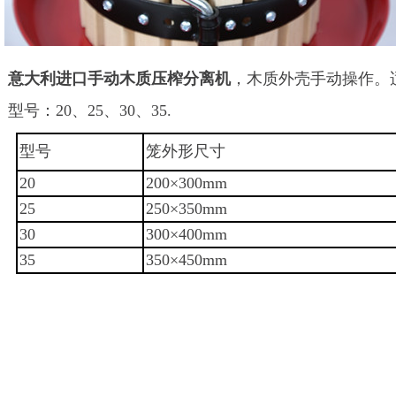
意大利进口手动木质压榨分离机
，木质外壳手动操作。
型号：20、25、30、35.
型号
笼外形尺寸
20
200
×300mm
25
250
×350mm
30
300
×400mm
35
350
×450mm