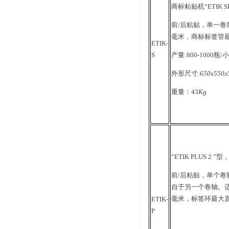
商标粘贴机“ETIK 
前/后粘贴，单一卷
毫米，商标标签管最
ETIK-
S
产量:800-1000
瓶/
小
外形尺寸:
650x550x
重量：
43
Kg
“ETIK PLUS 2 ”型
前
/
后粘贴，单个卷
自于另一个卷轴。
毫米，标签环最大直
ETIK-
P