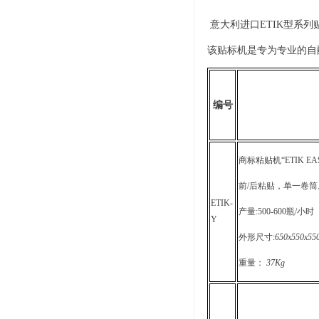
意大利进口ETIK型系
该贴标机是专为专业的自
编号
商标粘贴机“ETIK E
前/后粘贴，单一卷
ETIK-
产量:500-600
瓶/
小时
Y
外形尺寸:
650x550x55
重量：
37
Kg